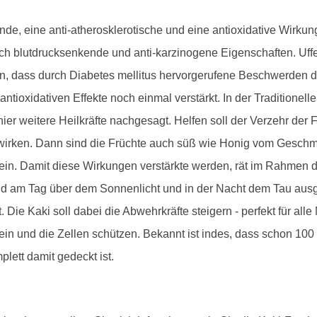
nde, eine anti-atherosklerotische und eine antioxidative Wirku
ch blutdrucksenkende und anti-karzinogene Eigenschaften. U
ken, dass durch Diabetes mellitus hervorgerufene Beschwerden 
 antioxidativen Effekte noch einmal verstärkt. In der Traditione
er weitere Heilkräfte nachgesagt. Helfen soll der Verzehr der 
d wirken. Dann sind die Früchte auch süß wie Honig vom Gesch
sein. Damit diese Wirkungen verstärkte werden, rät im Rahmen 
nd am Tag über dem Sonnenlicht und in der Nacht dem Tau ausges
 Die Kaki soll dabei die Abwehrkräfte steigern - perfekt für al
ein und die Zellen schützen. Bekannt ist indes, dass schon 100 
lett damit gedeckt ist.