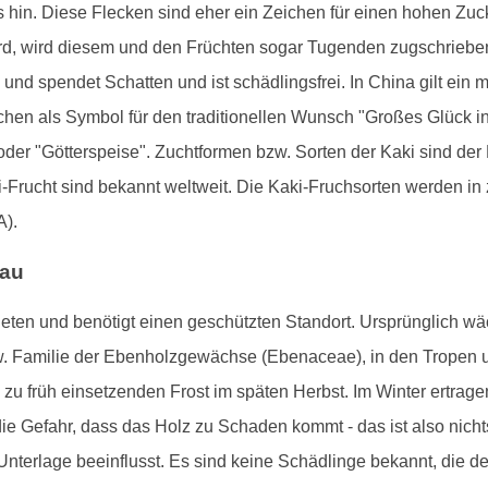
is hin. Diese Flecken sind eher ein Zeichen für einen hohen Zuc
rd, wird diesem und den Früchten sogar Tugenden zugschrieben:
und spendet Schatten und ist schädlingsfrei. In China gilt ein 
en als Symbol für den traditionellen Wunsch "Großes Glück i
 oder "Götterspeise". Zuchtformen bzw. Sorten der Kaki sind der
Frucht sind bekannt weltweit. Die Kaki-Fruchsorten werden in z
A).
bau
ten und benötigt einen geschützten Standort. Ursprünglich wäc
. Familie der Ebenholzgewächse (Ebenaceae), in den Tropen u
u früh einsetzenden Frost im späten Herbst. Im Winter ertrag
ie Gefahr, dass das Holz zu Schaden kommt - das ist also nichts
nterlage beeinflusst. Es sind keine Schädlinge bekannt, die 