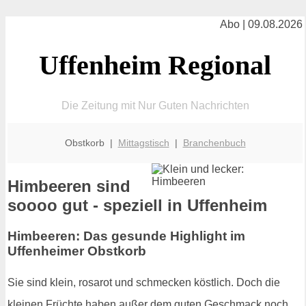
Abo | 09.08.2026
Uffenheim Regional
Die Zeitung mit Nur Guten Nachrichten
Obstkorb |
Mittagstisch
|
Branchenbuch
Himbeeren sind
soooo gut - speziell in Uffenheim
Himbeeren: Das gesunde Highlight im
Uffenheimer Obstkorb
Sie sind klein, rosarot und schmecken köstlich. Doch die
kleinen Früchte haben außer dem guten Geschmack noch